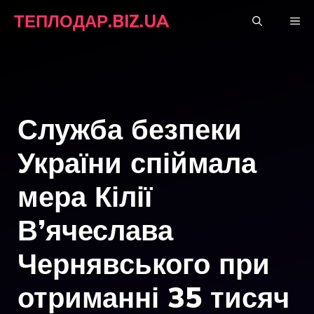
Перейти
ТЕПЛОДАР.BIZ.UA
М
до
вмісту
Служба безпеки
України спіймала
мера Кілії
В’ячеслава
Чернявського при
отриманні 35 тисяч