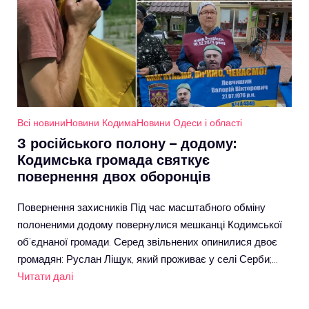
Всі новини
Новини Кодима
Новини Одеси і області
З російського полону – додому:
Кодимська громада святкує
повернення двох оборонців
Повернення захисників Під час масштабного обміну
полоненими додому повернулися мешканці Кодимської
об’єднаної громади. Серед звільнених опинилися двоє
громадян: Руслан Ліщук, який проживає у селі Серби;…
Читати далі