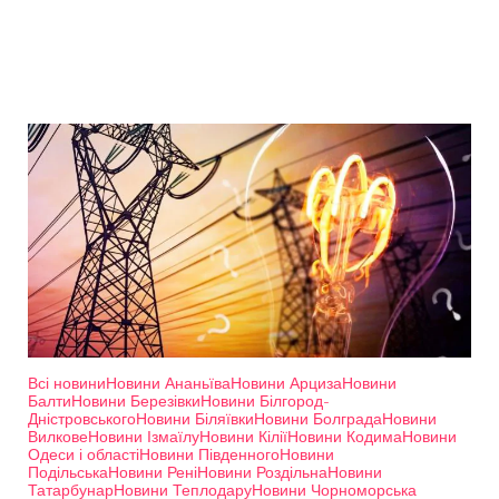
Всі новини
Новини Ананьїва
Новини Арциза
Новини
Балти
Новини Березівки
Новини Білгород-
Дністровського
Новини Біляївки
Новини Болграда
Новини
Вилкове
Новини Ізмаїлу
Новини Кілії
Новини Кодима
Новини
Одеси і області
Новини Південного
Новини
Подільська
Новини Рені
Новини Роздільна
Новини
Татарбунар
Новини Теплодару
Новини Чорноморська