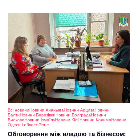
Всі новини
Новини Ананьїва
Новини Арциза
Новини
Балти
Новини Березівки
Новини Болграда
Новини
Вилкове
Новини Ізмаїлу
Новини Кілії
Новини Кодима
Новини
Одеси і області
Різне
Обговорення між владою та бізнесом: