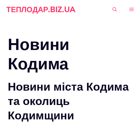
Перейти
ТЕПЛОДАР.BIZ.UA
М
до
вмісту
Новини
Кодима
Новини міста Кодима
та околиць
Кодимщини