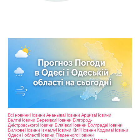
Всі новини
Новини Ананьїва
Новини Арциза
Новини
Балти
Новини Березівки
Новини Білгород-
Дністровського
Новини Біляївки
Новини Болграда
Новини
Вилкове
Новини Ізмаїлу
Новини Кілії
Новини Кодима
Новини
Одеси і області
Новини Південного
Новини