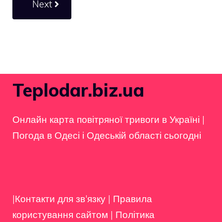
Next
Teplodar.biz.ua
Онлайн карта повітряної тривоги в Україні
|
Погода в Одесі і Одеській області сьогодні
|Контакти для зв'язку
|
Правила
користування сайтом
|
Політика