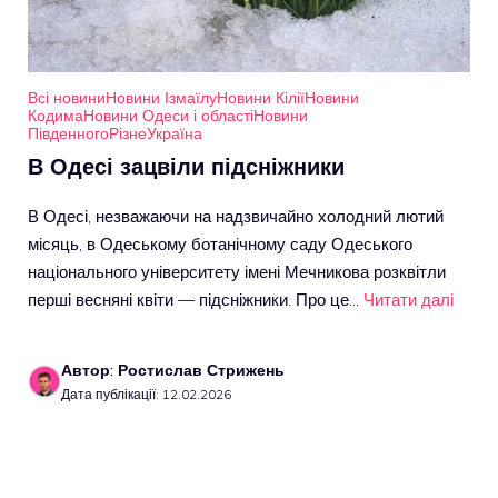
Всі новини
Новини Ізмаїлу
Новини Кілії
Новини
Кодима
Новини Одеси і області
Новини
Південного
Різне
Україна
В Одесі зацвіли підсніжники
В Одесі, незважаючи на надзвичайно холодний лютий
місяць, в Одеському ботанічному саду Одеського
національного університету імені Мечникова розквітли
перші весняні квіти — підсніжники. Про це…
Читати далі
Автор: Ростислав Стрижень
Дата публікації: 12.02.2026