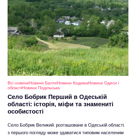
Всі новини
Новини Балти
Новини Кодима
Новини Одеси і
області
Новини Подільська
Село Бобрик Перший в Одеській
області: історія, міфи та знамениті
особистості
Село Бобрик Великий, розташоване в Одеській області,
з першого погляду може здаватися типовим населеним