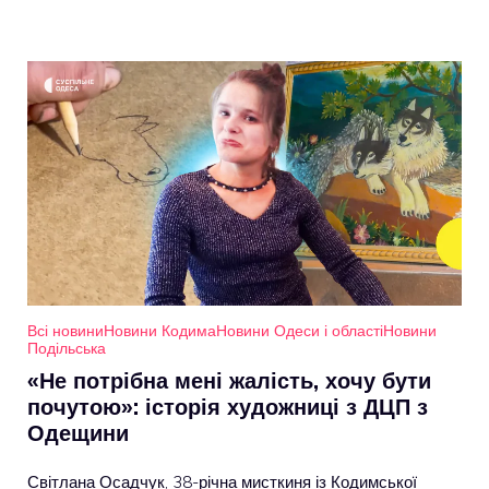
Всі новини
Новини Кодима
Новини Одеси і області
Новини
Подільська
«Не потрібна мені жалість, хочу бути
почутою»: історія художниці з ДЦП з
Одещини
Світлана Осадчук, 38-річна мисткиня із Кодимської