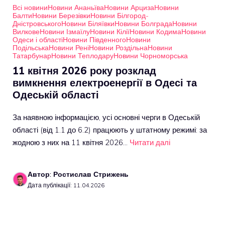
Всі новини
Новини Ананьїва
Новини Арциза
Новини
Балти
Новини Березівки
Новини Білгород-
Дністровського
Новини Біляївки
Новини Болграда
Новини
Вилкове
Новини Ізмаїлу
Новини Кілії
Новини Кодима
Новини
Одеси і області
Новини Південного
Новини
Подільська
Новини Рені
Новини Роздільна
Новини
Татарбунар
Новини Теплодару
Новини Чорноморська
11 квітня 2026 року розклад
вимкнення електроенергії в Одесі та
Одеській області
За наявною інформацією, усі основні черги в Одеській
області (від 1.1 до 6.2) працюють у штатному режимі: за
жодною з них на 11 квітня 2026…
Читати далі
Автор: Ростислав Стрижень
Дата публікації: 11.04.2026