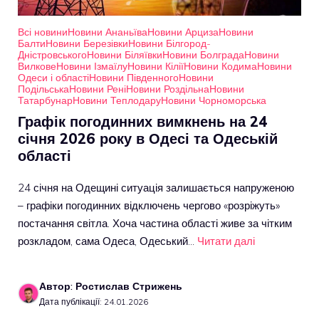
Всі новини
Новини Ананьїва
Новини Арциза
Новини
Балти
Новини Березівки
Новини Білгород-
Дністровського
Новини Біляївки
Новини Болграда
Новини
Вилкове
Новини Ізмаїлу
Новини Кілії
Новини Кодима
Новини
Одеси і області
Новини Південного
Новини
Подільська
Новини Рені
Новини Роздільна
Новини
Татарбунар
Новини Теплодару
Новини Чорноморська
Графік погодинних вимкнень на 24
січня 2026 року в Одесі та Одеській
області
24 січня на Одещині ситуація залишається напруженою
– графіки погодинних відключень чергово «розріжуть»
постачання світла. Хоча частина області живе за чітким
розкладом, сама Одеса, Одеський…
Читати далі
Автор: Ростислав Стрижень
Дата публікації: 24.01.2026