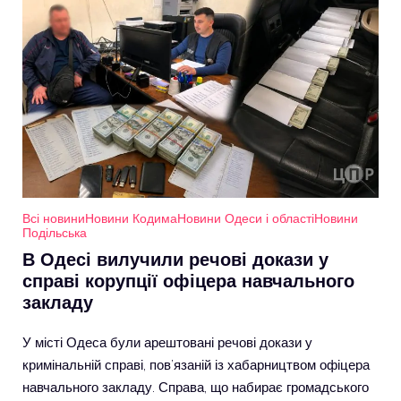
Всі новини
Новини Кодима
Новини Одеси і області
Новини
Подільська
В Одесі вилучили речові докази у
справі корупції офіцера навчального
закладу
У місті Одеса були арештовані речові докази у
кримінальній справі, пов’язаній із хабарництвом офіцера
навчального закладу. Справа, що набирає громадського