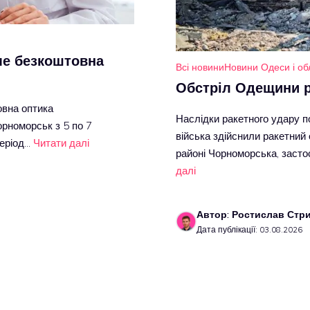
ме безкоштовна
Всі новини
Новини Одеси і об
Обстріл Одещини 
овна оптика
Наслідки ракетного удару по
орноморськ з 5 по 7
війська здійснили ракетний 
період…
Читати далі
районі Чорноморська, засто
далі
Автор: Ростислав Стр
Дата публікації: 03.08.2026