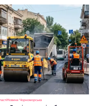
ласті
Новини Чорноморська