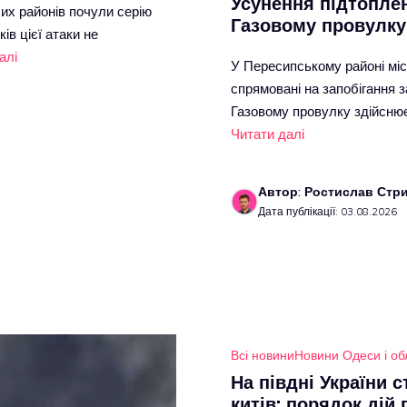
Усунення підтоплен
лих районів почули серію
Газовому провулку
ів цієї атаки не
алі
У Пересипському районі мі
спрямовані на запобігання 
Газовому провулку здійснює
Читати далі
Автор: Ростислав Стр
Дата публікації: 03.08.2026
Всі новини
Новини Одеси і об
На півдні України 
китів: порядок дій