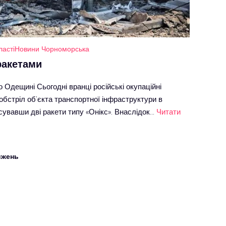
ласті
Новини Чорноморська
ракетами
 Одещині Сьогодні вранці російські окупаційні
обстріл об’єкта транспортної інфраструктури в
сувавши дві ракети типу «Онікс». Внаслідок…
Читати
ижень