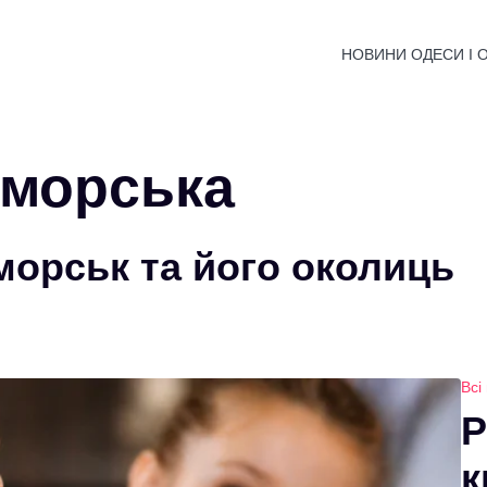
НОВИНИ ОДЕСИ І 
морська
морськ та його околиць
Всі
Р
к