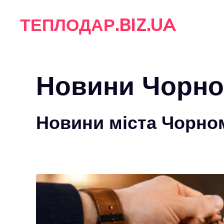
Перейти
ТЕПЛОДАР.BIZ.UA
до
вмісту
Новини Чорно
Новини міста Чорно