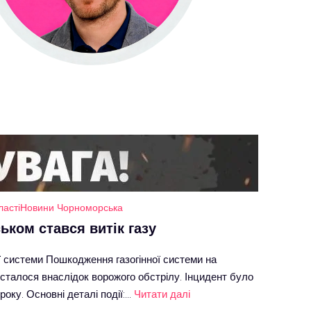
ласті
Новини Чорноморська
ком стався витік газу
ої системи Пошкодження газогінної системи на
 сталося внаслідок ворожого обстрілу. Інцидент було
оку. Основні деталі події:…
Читати далі