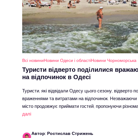
Всі новини
Новини Одеси і області
Новини Чорноморська
Туристи відверто поділилися вража
на відпочинок в Одесі
Туристи, які відвідали Одесу цього сезону, відверто п
враженнями та витратами на відпочинок. Незважаючи 
місто продовжує приймати гостей, пропонуючи різнома
далі
Автор: Ростислав Стрижень