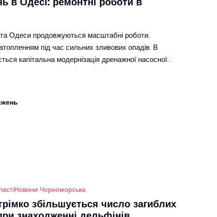
ь в Одесі: ремонтні роботи в
ста Одеси продовжуються масштабні роботи,
затопленням під час сильних зливових опадів. В
ться капітальна модернізація дренажної насосної…
ижень
ласті
Новини Чорноморська
стрімко збільшується число загиблих
 при знаходженні дельфінів