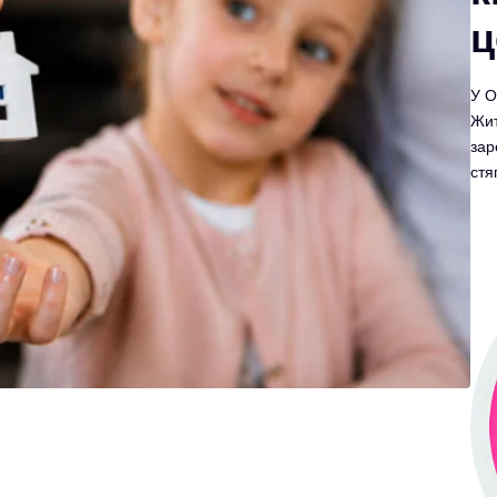
ц
У О
Жит
зар
стя