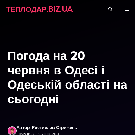
Перейти
ТЕПЛОДАР.BIZ.UA
М
до
вмісту
Погода на 20
червня в Одесі і
Одеській області на
сьогодні
Автор: Ростислав Стрижень
Опубліковано: 20.06.2026