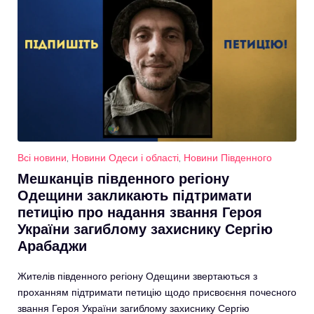
Всі новини
,
Новини Одеси і області
,
Новини Південного
Мешканців південного регіону
Одещини закликають підтримати
петицію про надання звання Героя
України загиблому захиснику Сергію
Арабаджи
Жителів південного регіону Одещини звертаються з
проханням підтримати петицію щодо присвоєння почесного
звання Героя України загиблому захиснику Сергію