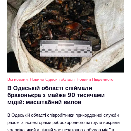
Всі новини
,
Новини Одеси і області
,
Новини Південного
В Одеській області спіймали
браконьєра з майже 90 тисячами
мідій: масштабний вилов
В Одеській області співробітники прикордонної служби
разом із інспекторами рибоохоронного патруля викрили
чоловіка, який у нічний час незаконно добував мідії в