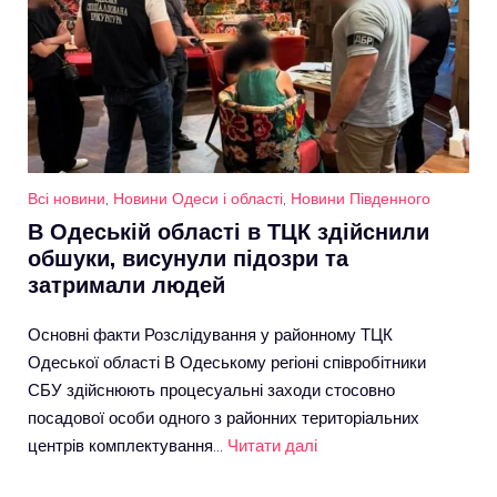
Всі новини
,
Новини Одеси і області
,
Новини Південного
В Одеській області в ТЦК здійснили
обшуки, висунули підозри та
затримали людей
Основні факти Розслідування у районному ТЦК
Одеської області В Одеському регіоні співробітники
СБУ здійснюють процесуальні заходи стосовно
посадової особи одного з районних територіальних
центрів комплектування…
Читати далі