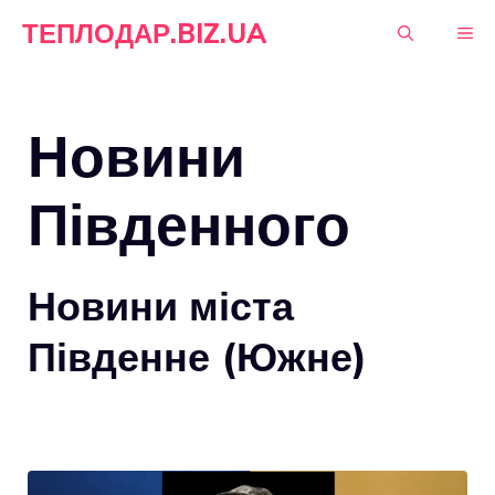
Перейти
ТЕПЛОДАР.BIZ.UA
М
до
вмісту
Новини
Південного
Новини міста
Південне (Южне)