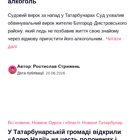
алкоголь
Судовий вирок за напад у Татарбунарах Суд ухвалив
обвинувальний вирок жителю Білгород-Дністровського
району, який ледь не позбавив життя свою знайому
через відмову пригостити його алкогольним…
Читати
далі
Автор: Ростислав Стрижень
Дата публікації: 20.06.2026
Всі новини
,
Новини Одеси і області
,
Новини Татарбунар
У Татарбунарській громаді відкрили
«Алею Надії» на честь полонених і