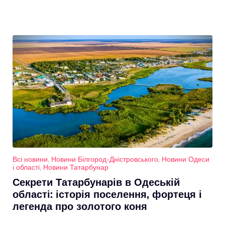
Всі новини
,
Новини Білгород-Дністровського
,
Новини Одеси
і області
,
Новини Татарбунар
Секрети Татарбунарів в Одеській
області: історія поселення, фортеця і
легенда про золотого коня