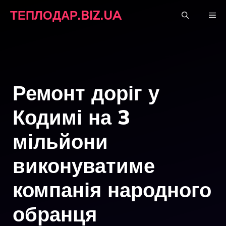
Перейти
ТЕПЛОДАР.BIZ.UA
М
до
вмісту
Ремонт доріг у
Кодимі на 3
мільйони
виконуватиме
компанія народного
обранця