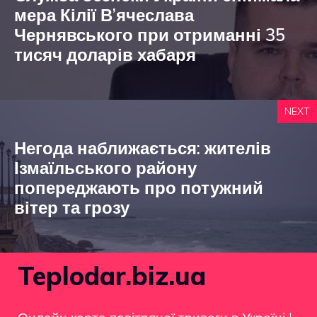
мера Кілії В’ячеслава
Чернявського при отриманні 35
тисяч доларів хабаря
NEXT
Негода наближається: жителів
Ізмаїльського району
попереджають про потужний
вітер та грозу
Teplodar.biz.ua