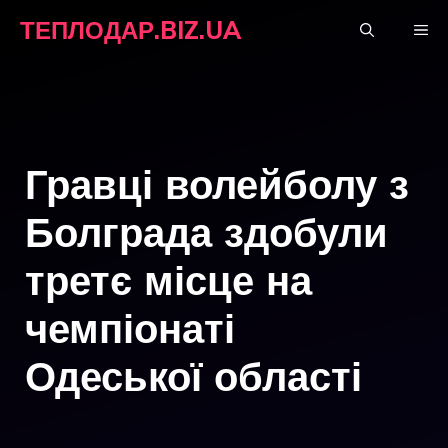
Перейти
ТЕПЛОДАР.BIZ.UA
М
до
вмісту
Гравці волейболу з
Болграда здобули
третє місце на
чемпіонаті
Одеської області