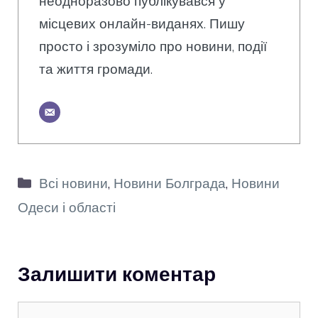
неодноразово публікувався у
місцевих онлайн-виданях. Пишу
просто і зрозуміло про новини, події
та життя громади.
Категорії
Всі новини
,
Новини Болграда
,
Новини
Одеси і області
Залишити коментар
Коментар