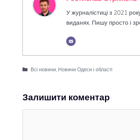
У журналістиці з 2021 рок
виданях. Пишу просто і зр
Категорії
Всі новини
,
Новини Одеси і області
Залишити коментар
Коментар