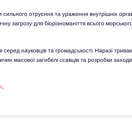
 сильного отруєння та ураження внутрішніх орган
чну загрозу для біорізноманіття всього морськог
 серед науковців та громадськості. Наразі трива
чин масової загибелі ссавців та розробки заході
A
.