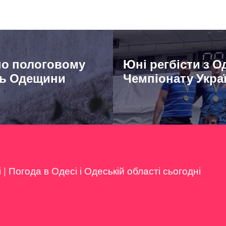
 по пологовому
Юні регбісти з 
ень Одещини
Чемпіонату Украї
і
|
Погода в Одесі і Одеській області сьогодні