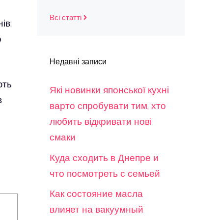
Всі статті
ів;
о
Недавні записи
ють
Які новинки японської кухні
в
варто спробувати тим, хто
любить відкривати нові
смаки
Куда сходить в Днепре и
что посмотреть с семьей
Как состояние масла
влияет на вакуумный