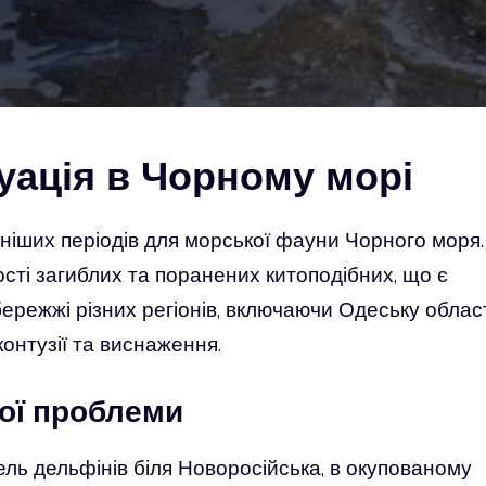
уація в Чорному морі
ніших періодів для морської фауни Чорного моря.
сті загиблих та поранених китоподібних, що є
ережжі різних регіонів, включаючи Одеську облас
онтузії та виснаження.
ної проблеми
ель дельфінів біля Новоросійська, в окупованому