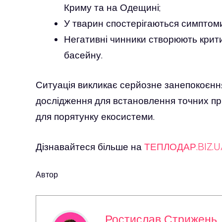
Криму та на Одещині;
У тварин спостерігаються симптоми
Негативні чинники створюють крити
басейну.
Ситуація викликає серйозне занепокоєння
дослідження для встановлення точних при
для порятунку екосистеми.
Дізнавайтеся більше на
ТЕПЛОДАР.BIZ.U
Автор
Ростислав Стрижень