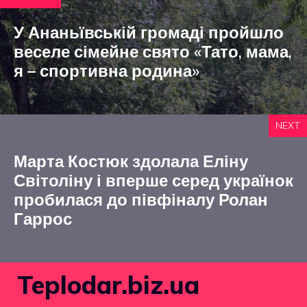
У Ананьївській громаді пройшло
веселе сімейне свято «Тато, мама,
я – спортивна родина»
NEXT
Марта Костюк здолала Еліну
Світоліну і вперше серед українок
пробилася до півфіналу Ролан
Гаррос
Teplodar.biz.ua