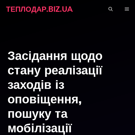
Перейти
ТЕПЛОДАР.BIZ.UA
М
до
вмісту
Засідання щодо
стану реалізації
заходів із
оповіщення,
пошуку та
мобілізації