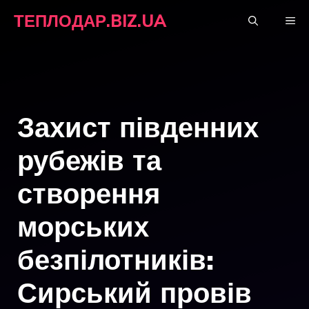
Перейти
ТЕПЛОДАР.BIZ.UA
М
до
вмісту
Захист південних
рубежів та
створення
морських
безпілотників:
Сирський провів