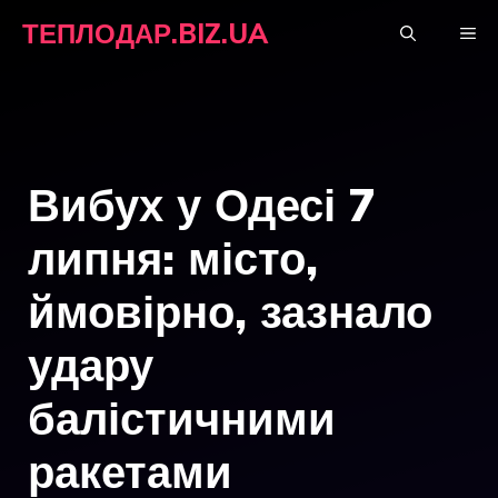
Перейти
ТЕПЛОДАР.BIZ.UA
М
до
вмісту
Вибух у Одесі 7
липня: місто,
ймовірно, зазнало
удару
балістичними
ракетами