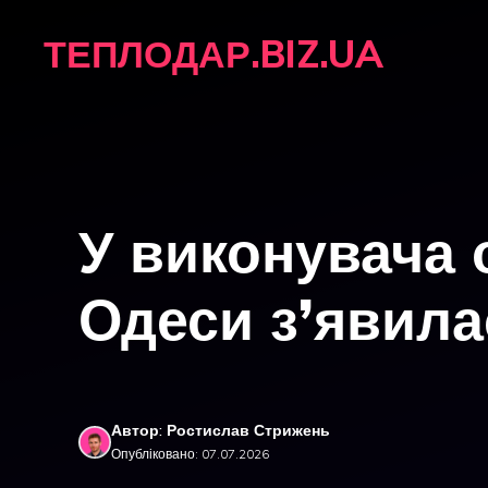
Перейти
ТЕПЛОДАР.BIZ.UA
до
вмісту
У виконувача 
Одеси з’явила
Автор: Ростислав Стрижень
Опубліковано: 07.07.2026