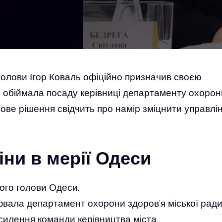
 голови Ігор Коваль офіційно призначив своєю
 обіймала посаду керівниці департаменту охорон
рове рішення свідчить про намір зміцнити управлін
іни в мерії Одеси
кого голови Одеси.
ала департамент охорони здоров’я міської ради
илення команди керівництва міста.