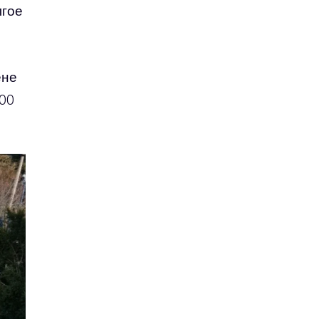
лгое
ене
000