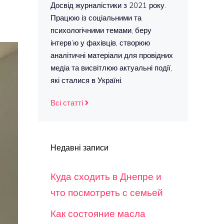
Досвід журналістики з 2021 року.
Працюю із соціальними та
психологічними темами, беру
інтерв’ю у фахівців, створюю
аналітичні матеріали для провідних
медіа та висвітлюю актуальні події,
які сталися в Україні.
Всі статті
Недавні записи
Куда сходить в Днепре и
что посмотреть с семьей
Как состояние масла