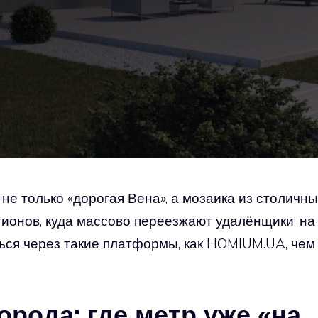
 не только «дорогая Вена», а мозаика из столичн
егионов, куда массово переезжают удалёнщики; на
ься через такие платформы, как HOMIUM.UA, чем
орода: где метр уже «на