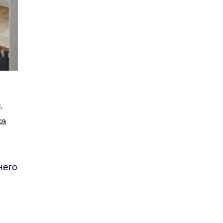
,
ка
него