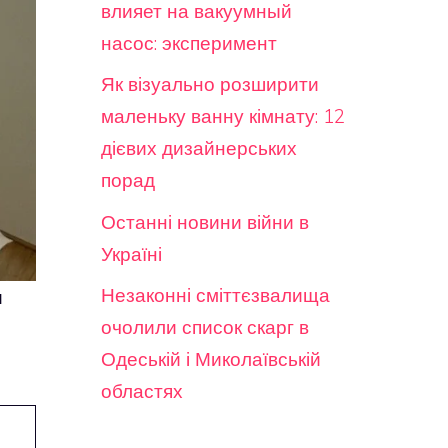
влияет на вакуумный
насос: эксперимент
Як візуально розширити
маленьку ванну кімнату: 12
дієвих дизайнерських
порад
Останні новини війни в
Україні
Незаконні сміттєзвалища
и
очолили список скарг в
Одеській і Миколаївській
областях