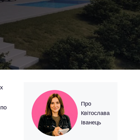
ых
Про
 по
Квітослава
Іванець