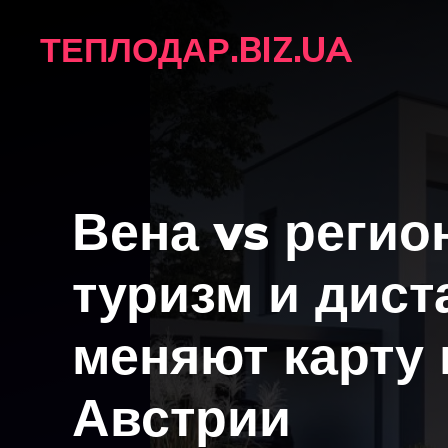
Перейти
ТЕПЛОДАР.BIZ.UA
до
вмісту
Вена vs регио
туризм и дист
меняют карту 
Австрии