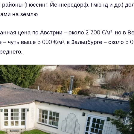
районы (Гюссинг, Йеннерсдорф, Гмюнд и др.) до
ами на землю.
нная цена по Австрии – около 2 700 €/м², но в В
 – чуть выше 5 000 €/м², в Зальцбурге – около 5 
реднего.