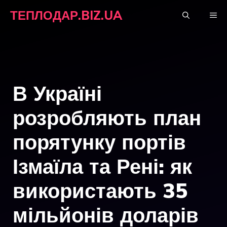
Перейти
ТЕПЛОДАР.BIZ.UA
М
до
вмісту
В Україні
розробляють план
порятунку портів
Ізмаїла та Рені: як
використають 35
мільйонів доларів