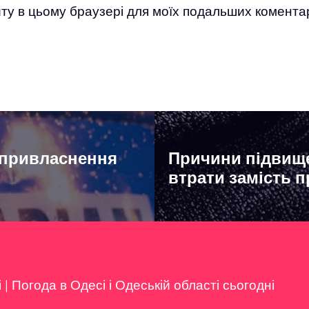
айту в цьому браузері для моїх подальших коментар
 привласнення
Причини підвище
втрати замість 
і
|
Погода в Одесі і Одеській області сьогодні