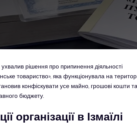
 ухвалив рішення про припинення діяльності
інське товариство», яка функціонувала на територі
тановив конфіскувати усе майно, грошові кошти т
авного бюджету.
ії організації в Ізмаїлі