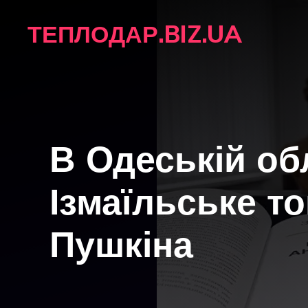
Перейти
ТЕПЛОДАР.BIZ.UA
до
вмісту
В Одеській об
Ізмаїльське т
Пушкіна