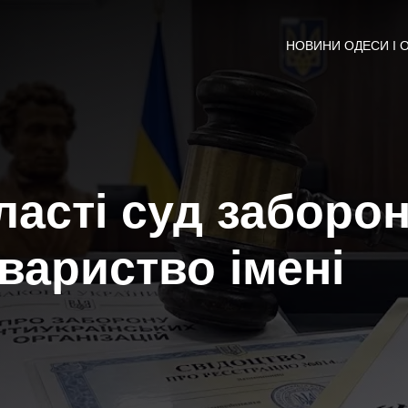
НОВИНИ ОДЕСИ І 
ласті суд заборо
овариство імені