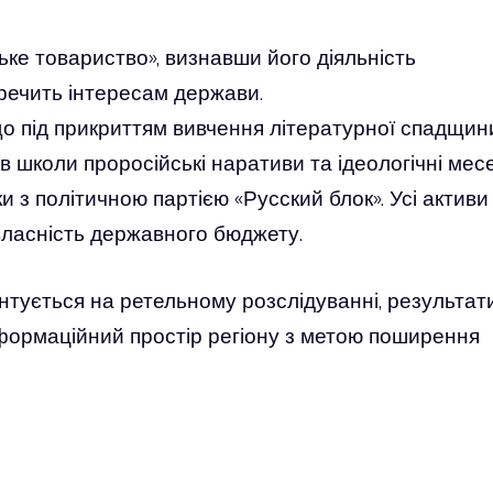
ське товариство», визнавши його діяльність
речить інтересам держави.
що під прикриттям вивчення літературної спадщин
 школи проросійські наративи та ідеологічні месе
ки з політичною партією «Русский блок». Усі активи
 власність державного бюджету.
нтується на ретельному розслідуванні, результат
інформаційний простір регіону з метою поширення