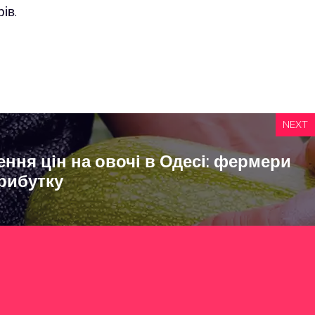
ів.
NEXT
ння цін на овочі в Одесі: фермери
прибутку