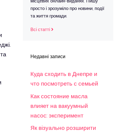
місцевих онлайн-виданях. Пишу
просто і зрозуміло про новини, події
та життя громади.
Всі статті
и
джі.
 та
Недавні записи
Куда сходить в Днепре и
и
что посмотреть с семьей
Как состояние масла
влияет на вакуумный
насос: эксперимент
Як візуально розширити