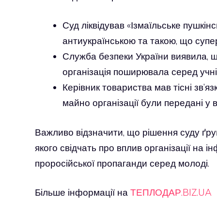
Суд ліквідував «Ізмаїльське пушкін
антиукраїнською та такою, що супе
Служба безпеки України виявила, 
організація поширювала серед учнів
Керівник товариства мав тісні зв’яз
майно організації були передані у
Важливо відзначити, що рішення суду ґру
якого свідчать про вплив організації на 
проросійської пропаганди серед молоді.
Більше інформації на
ТЕПЛОДАР.BIZ.UA