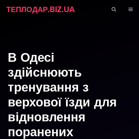
Перейти
ТЕПЛОДАР.BIZ.UA
М
до
вмісту
В Одесі
здійснюють
тренування з
верхової їзди для
відновлення
поранених