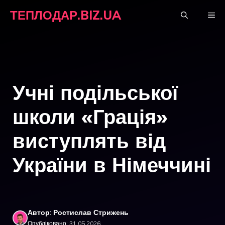
Перейти
ТЕПЛОДАР.BIZ.UA
М
до
вмісту
Учні подільської
школи «Грація»
виступлять від
України в Німеччині
Автор: Ростислав Стрижень
Опубліковано: 31.05.2026