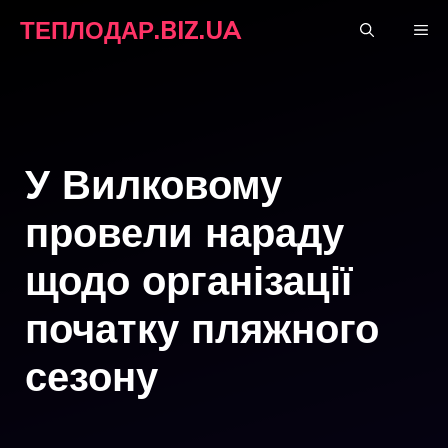
Перейти
ТЕПЛОДАР.BIZ.UA
М
до
вмісту
У Вилковому
провели нараду
щодо організації
початку пляжного
сезону