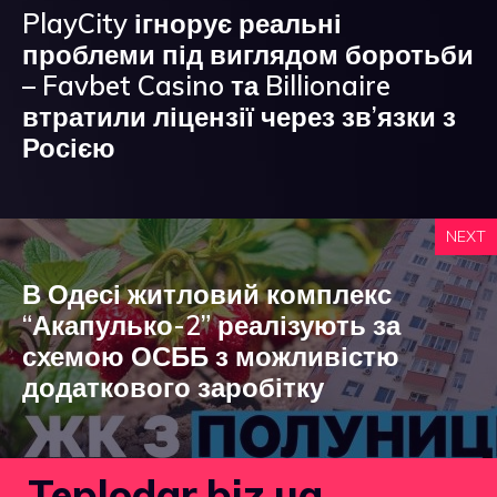
PlayCity ігнорує реальні
проблеми під виглядом боротьби
– Favbet Casino та Billionaire
втратили ліцензії через зв’язки з
Росією
NEXT
В Одесі житловий комплекс
“Акапулько-2” реалізують за
схемою ОСББ з можливістю
додаткового заробітку
Teplodar.biz.ua