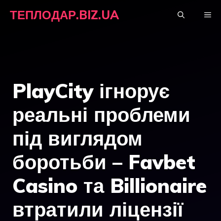
Перейти
ТЕПЛОДАР.BIZ.UA
М
до
вмісту
PlayCity ігнорує
реальні проблеми
під виглядом
боротьби – Favbet
Casino та Billionaire
втратили ліцензії