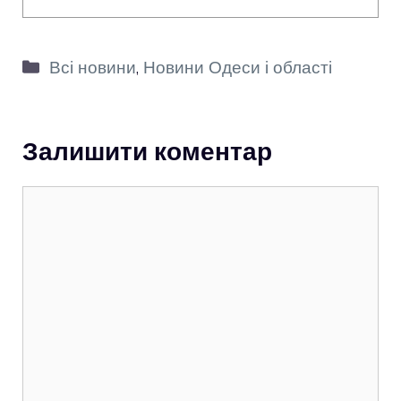
Категорії
Всі новини
,
Новини Одеси і області
Залишити коментар
Коментар