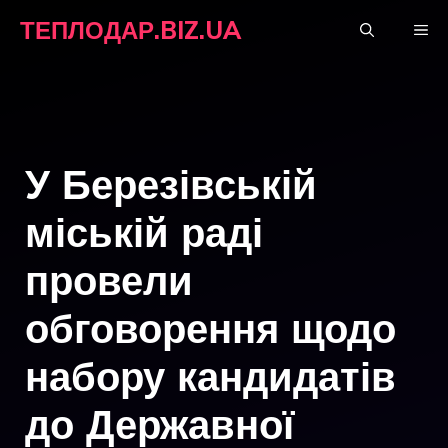
Перейти
ТЕПЛОДАР.BIZ.UA
М
до
вмісту
У Березівській
міській раді
провели
обговорення щодо
набору кандидатів
до Державної