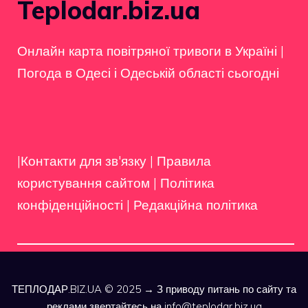
Teplodar.biz.ua
Онлайн карта повітряної тривоги в Україні
|
Погода в Одесі і Одеській області сьогодні
|Контакти для зв'язку
|
Правила
користування сайтом
|
Політика
конфіденційності
|
Редакційна політика
ТЕПЛОДАР.BIZ.UA © 2025 → З приводу питань по сайту та
реклами звертайтесь на info@teplodar.biz.ua