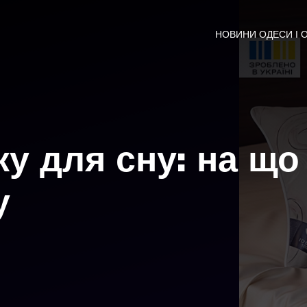
НОВИНИ ОДЕСИ І 
у для сну: на що
у