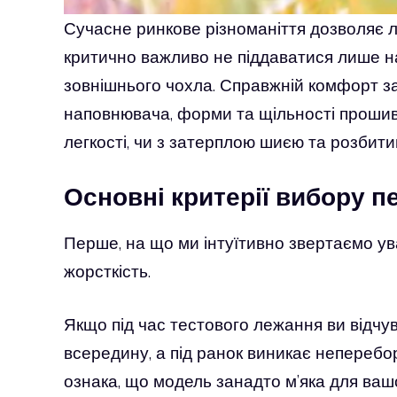
Сучасне ринкове різноманіття дозволяє л
критично важливо не піддаватися лише н
зовнішнього чохла. Справжній комфорт з
наповнювача, форми та щільності прошивк
легкості, чи з затерплою шиєю та розбити
Основні критерії вибору 
Перше, на що ми інтуїтивно звертаємо ува
жорсткість.
Якщо під час тестового лежання ви відчу
всередину, а під ранок виникає неперебо
ознака, що модель занадто м’яка для вашої