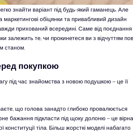
егко знайти варіант під будь-який гаманець. Але
а маркетингові обіцянки та привабливий дизайн
авжди прихований всередині. Саме від поєднання
и залежить те, чи прокинетеся ви з відчуттям по
м станом.
перед покупкою
гу під час знайомства з новою подушкою – це її
ваєте, що голова занадто глибоко провалюється
рне бажання підкласти під щоку долоню – це вірн
 конституції тіла. Більш жорсткі моделі набагато