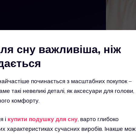
ля сну важливіша, ніж
дається
найчастіше починається з масштабних покупок –
ме такі невеликі деталі, як аксесуари для голови,
ного комфорту.
я і
купити подушку для сну
, варто глибоко
них характеристиках сучасних виробів. Інакше мо