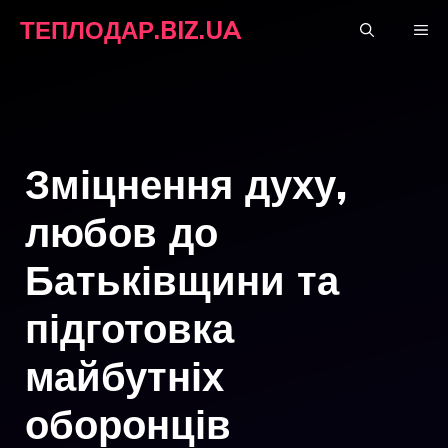
Перейти
ТЕПЛОДАР.BIZ.UA
М
до
вмісту
Зміцнення духу,
любов до
Батьківщини та
підготовка
майбутніх
оборонців