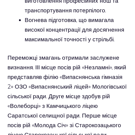
виготовлення професійних нош та
транспортування потерпілого.
Вогнева підготовка, що вимагала
високої концентрації для досягнення
максимальної точності у стрільбі.
Переможці змагань отримали заслужене
визнання. ІІІ місце посів рій «Незламні», який
представляв філію «Випаснянська гімназія
2» ОЗО «Випаснянський ліцей» Мологівської
сільської ради. Друге місце здобув рій
«Волеборці» з Камчицького ліцею
Саратської селищної ради. Перше місце
посів рій «Молода Січ» зі Старокозацького
ліцею Старокозацької сільської ради.