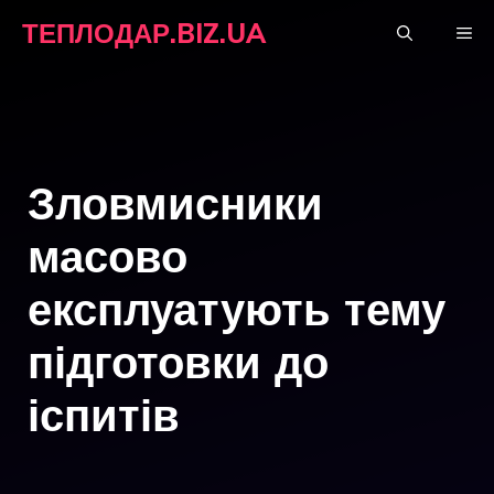
Перейти
ТЕПЛОДАР.BIZ.UA
М
до
вмісту
Зловмисники
масово
експлуатують тему
підготовки до
іспитів