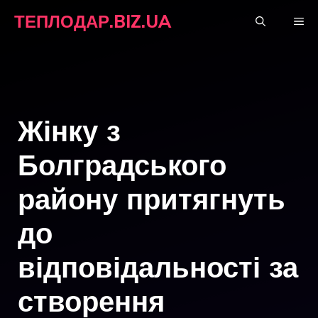
Перейти
ТЕПЛОДАР.BIZ.UA
М
до
вмісту
Жінку з
Болградського
району притягнуть
до
відповідальності за
створення