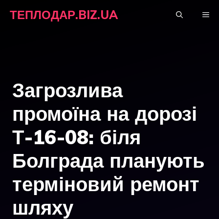
Перейти
ТЕПЛОДАР.BIZ.UA
М
до
вмісту
Загрозлива
промоїна на дорозі
Т-16-08: біля
Болграда планують
терміновий ремонт
шляху