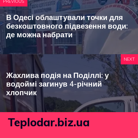
PREVIOUS
В Одесі облаштували точки для
безкоштовного підвезення води:
де можна набрати
NEXT
Жахлива подія на Поділлі: у
водоймі загинув 4-річний
хлопчик
Teplodar.biz.ua