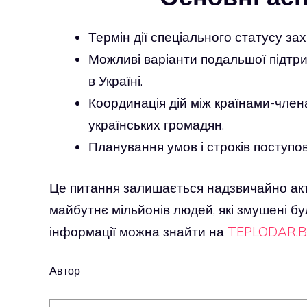
Термін дії спеціального статусу зах
Можливі варіанти подальшої підтри
в Україні.
Координація дій між країнами-члена
українських громадян.
Планування умов і строків поступо
Це питання залишається надзвичайно акт
майбутнє мільйонів людей, які змушені бу
інформації можна знайти на
TEPLODAR.B
Автор