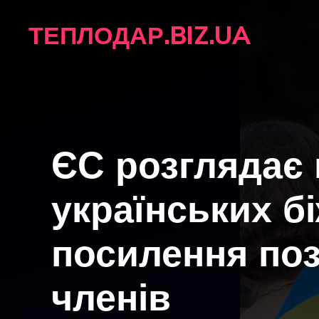
Перейти
ТЕПЛОДАР.BIZ.UA
до
вмісту
ЄС розглядає
українських бі
посилення поз
членів