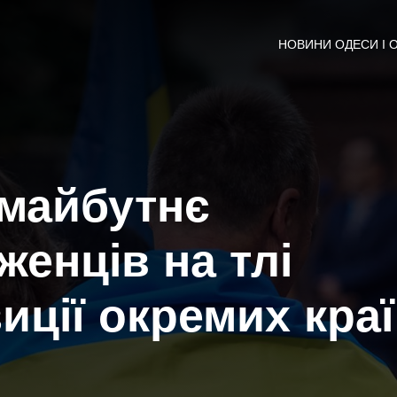
НОВИНИ ОДЕСИ І 
 майбутнє
женців на тлі
иції окремих краї