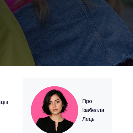
Про
ців
Ізабелла
Лець