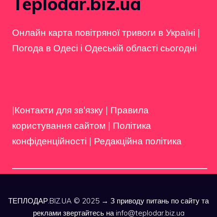
Teplodar.biz.ua
Онлайн карта повітряної тривоги в Україні
|
Погода в Одесі і Одеській області сьогодні
|Контакти для зв'язку
|
Правила
користування сайтом
|
Політика
конфіденційності
|
Редакційна політика
ТЕПЛОДАР.BIZ.UA © 2025 → З приводу питань по сайту та
реклами звертайтесь на info@teplodar.biz.ua