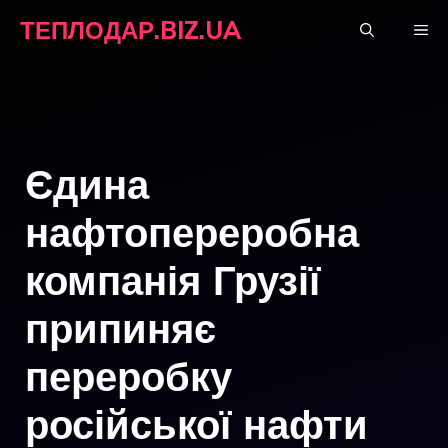
Перейти
ТЕПЛОДАР.BIZ.UA
М
до
вмісту
Єдина
нафтопереробна
компанія Грузії
припиняє
переробку
російської нафти