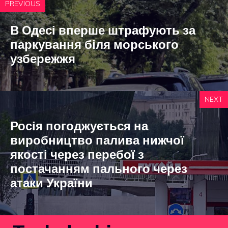
PREVIOUS
В Одесі вперше штрафують за
паркування біля морського
узбережжя
NEXT
Росія погоджується на
виробництво палива нижчої
якості через перебої з
постачанням пального через
атаки України