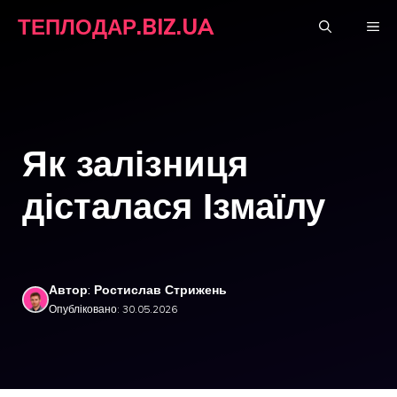
Перейти
ТЕПЛОДАР.BIZ.UA
М
до
вмісту
Як залізниця
дісталася Ізмаїлу
Автор: Ростислав Стрижень
Опубліковано: 30.05.2026