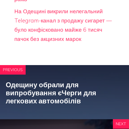
На Одещині викрили нелегальний
Telegram-канал з продажу сигарет —
було конфісковано майже 6 тисяч
пачок без акцизних марок
PREVIOUS
Одещину обрали для
випробування єЧерги для
легкових автомобілів
NEXT