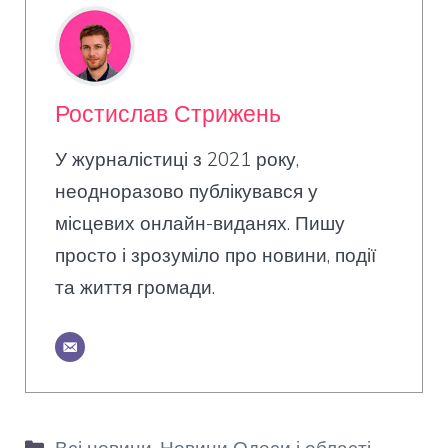
Ростислав Стрижень
У журналістиці з 2021 року,
неодноразово публікувався у
місцевих онлайн-виданях. Пишу
просто і зрозуміло про новини, події
та життя громади.
Категорії
Всі новини
,
Новини Одеси і області