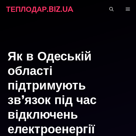
Перейти
ТЕПЛОДАР.BIZ.UA
М
до
вмісту
Як в Одеській
області
підтримують
зв’язок під час
відключень
електроенергії