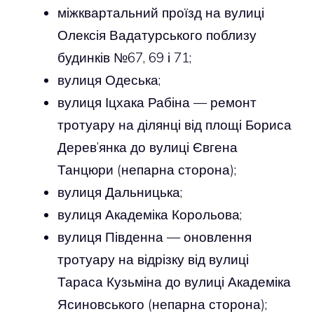
міжквартальний проїзд на вулиці
Олексія Вадатурського поблизу
будинків №67, 69 і 71;
вулиця Одеська;
вулиця Іцхака Рабіна — ремонт
тротуару на ділянці від площі Бориса
Дерев’янка до вулиці Євгена
Танцюри (непарна сторона);
вулиця Дальницька;
вулиця Академіка Корольова;
вулиця Південна — оновлення
тротуару на відрізку від вулиці
Тараса Кузьміна до вулиці Академіка
Ясиновського (непарна сторона);