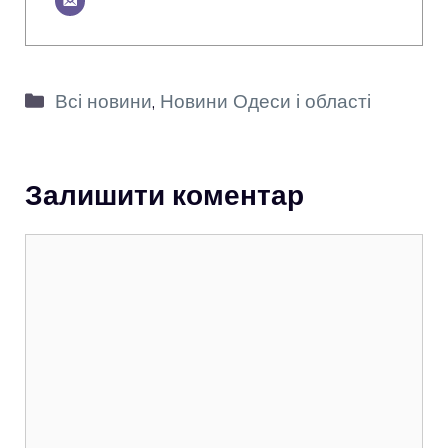
Категорії
Всі новини
,
Новини Одеси і області
Залишити коментар
Коментар