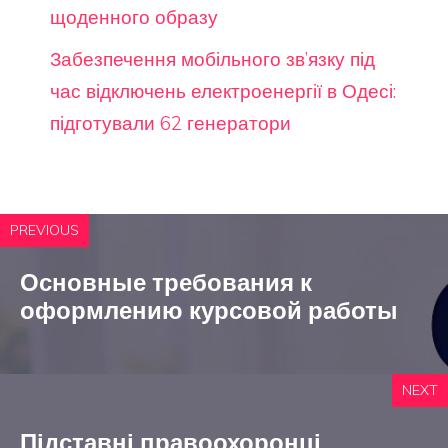
щоденного образу
Забезпечення мобільного зв’язку під
час відключень електроенергії в Одесі:
підготували 62 генератори
PREVIOUS
Основные требования к
оформлению курсовой работы
NEXT
Підставні правоохоронці