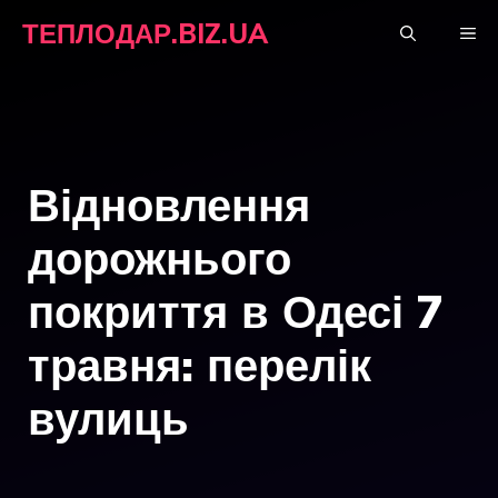
Перейти
ТЕПЛОДАР.BIZ.UA
М
до
вмісту
Відновлення
дорожнього
покриття в Одесі 7
травня: перелік
вулиць