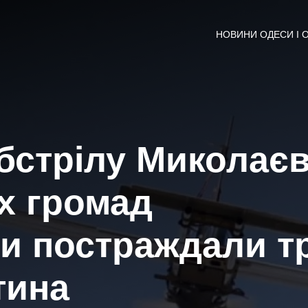
НОВИНИ ОДЕСИ І 
обстрілу Миколає
х громад
ми постраждали т
тина