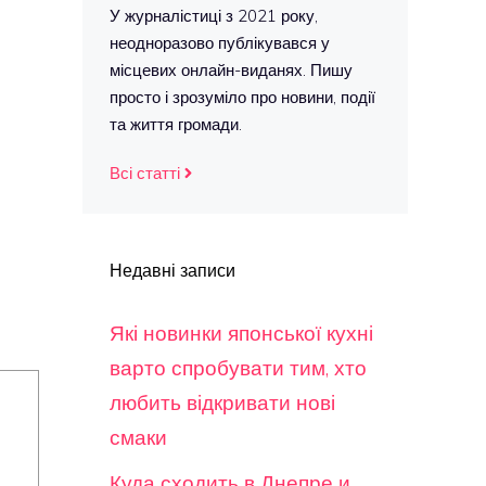
У журналістиці з 2021 року,
неодноразово публікувався у
місцевих онлайн-виданях. Пишу
просто і зрозуміло про новини, події
та життя громади.
Всі статті
Недавні записи
Які новинки японської кухні
варто спробувати тим, хто
любить відкривати нові
смаки
Куда сходить в Днепре и