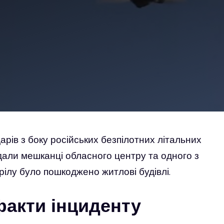
рів з боку російських безпілотних літальних
ждали мешканці обласного центру та одного з
трілу було пошкоджено житлові будівлі.
факти інциденту