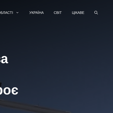
ОБЛАСТІ
УКРАЇНА
СВІТ
ЦІКАВЕ
ва
роє