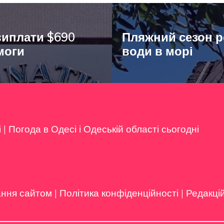
виплати $690
Пляжний сезон р
моги
води в морі
і
|
Погода в Одесі і Одеській області сьогодні
ання сайтом
|
Політика конфіденційності
|
Редакці