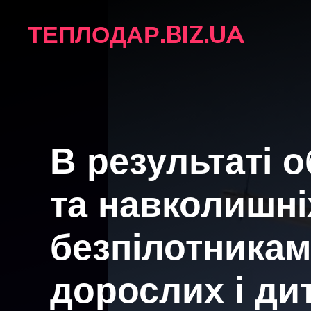
Перейти
ТЕПЛОДАР.BIZ.UA
до
вмісту
В результаті 
та навколишні
безпілотника
дорослих і ди