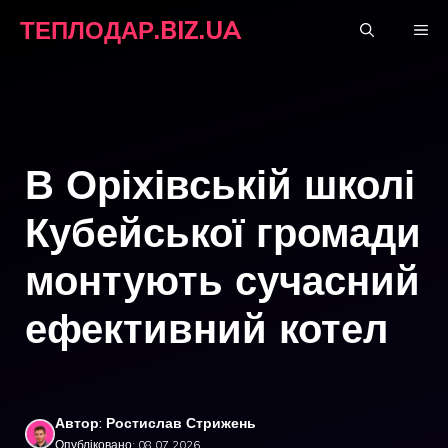
Перейти
ТЕПЛОДАР.BIZ.UA
М
до
вмісту
В Оріхівській школі
Кубейської громади
монтують сучасний
ефективний котел
Автор: Ростислав Стрижень
Опубліковано: 08.07.2026