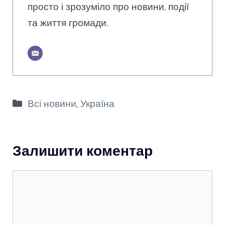
просто і зрозуміло про новини, події
та життя громади.
Категорії
Всі новини
,
Україна
Залишити коментар
Коментар