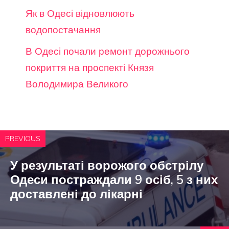
Як в Одесі відновлюють
водопостачання
В Одесі почали ремонт дорожнього
покриття на проспекті Князя
Володимира Великого
PREVIOUS
У результаті ворожого обстрілу
Одеси постраждали 9 осіб, 5 з них
доставлені до лікарні