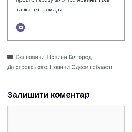
просто і зрозуміло про новини, події
та життя громади.
Категорії
Всі новини
,
Новини Білгород-
Дністровського
,
Новини Одеси і області
Залишити коментар
Коментар