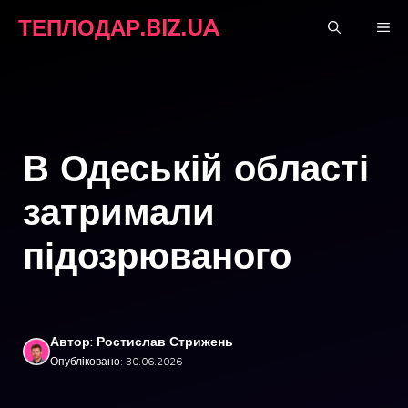
Перейти
ТЕПЛОДАР.BIZ.UA
М
до
вмісту
В Одеській області
затримали
підозрюваного
Автор: Ростислав Стрижень
Опубліковано: 30.06.2026