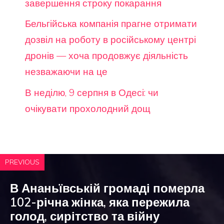
завершення строку покарання
Бельгійська компанія прагне отримати
дозвіл на роботу в російському центрі
дронів — хоча продовжує діяльність
незважаючи на це
В неділю, 9 серпня в Одесі: чи
очікувати прохолодний дощ
PREVIOUS
В Ананьївській громаді померла
102-річна жінка, яка пережила
голод, сирітство та війну