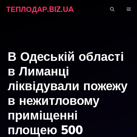
Перейти
ТЕПЛОДАР.BIZ.UA
М
до
вмісту
В Одеській області
в Лиманці
ліквідували пожежу
в нежитловому
приміщенні
площею 500