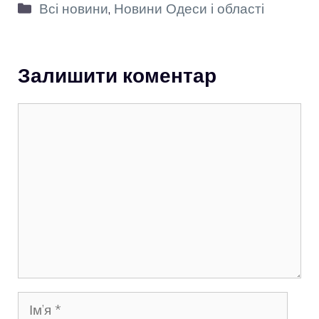
Категорії
Всі новини
,
Новини Одеси і області
Залишити коментар
Коментар
Ім’я