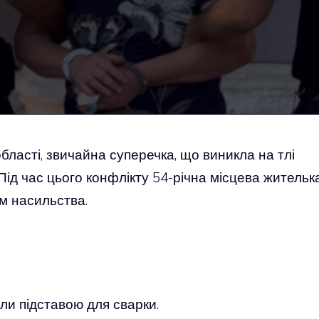
області, звичайна суперечка, що виникла на тлі
Під час цього конфлікту 54-річна місцева жительк
ям насильства.
али підставою для сварки.