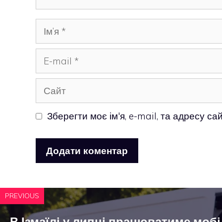
Ім’я
E-
mail
Сайт
Зберегти моє ім'я, e-mail, та адресу с
PREVIOUS
В Ізмаїлі у липні працюватиме моб