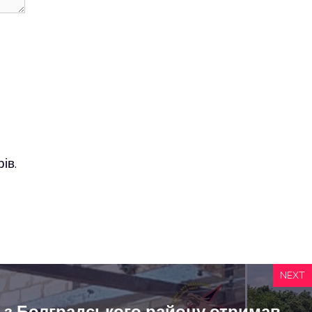
ів.
NEXT
з Болградського району отримав