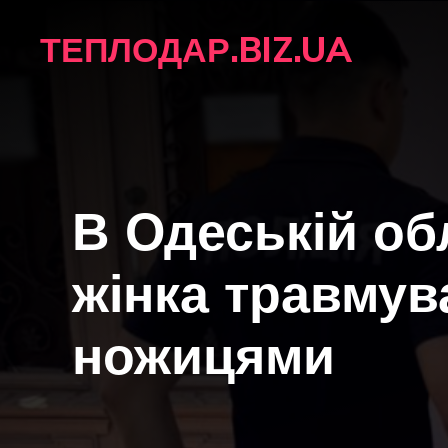
Перейти
ТЕПЛОДАР.BIZ.UA
до
вмісту
В Одеській об
жінка травму
ножицями