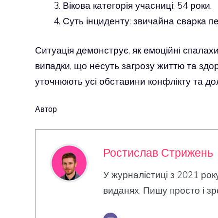
Вікова категорія учасниці: 54 роки.
Суть інциденту: звичайна сварка пе
Ситуація демонструє, як емоційні спала
випадки, що несуть загрозу життю та здо
уточнюють усі обставини конфлікту та д
Автор
Ростислав Стрижень
У журналістиці з 2021 рок
виданях. Пишу просто і зр