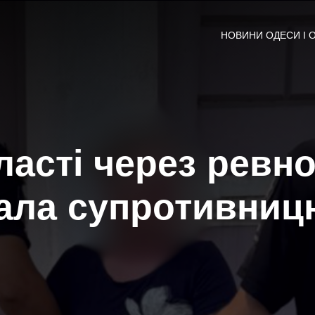
НОВИНИ ОДЕСИ І 
ласті через ревн
вала супротивниц