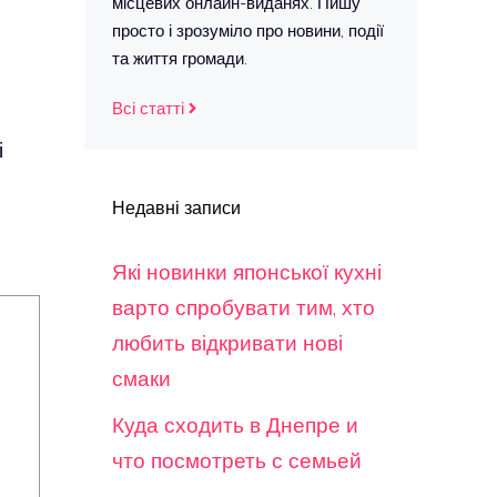
місцевих онлайн-виданях. Пишу
просто і зрозуміло про новини, події
та життя громади.
Всі статті
і
Недавні записи
Які новинки японської кухні
варто спробувати тим, хто
любить відкривати нові
смаки
Куда сходить в Днепре и
что посмотреть с семьей