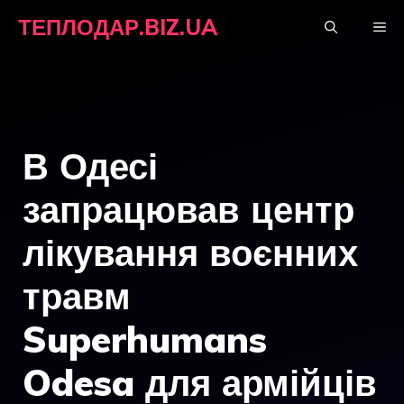
Перейти
ТЕПЛОДАР.BIZ.UA
М
до
вмісту
В Одесі
запрацював центр
лікування воєнних
травм
Superhumans
Odesa для армійців