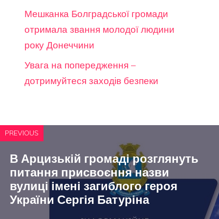
Мешканка Болградської громади
отримала звання молодої людини
року Донеччини
Увага на попередження –
дотримуйтеся заходів безпеки
PREVIOUS
В Арцизькій громаді розглянуть
питання присвоєння назви
вулиці імені загиблого героя
України Сергія Батуріна