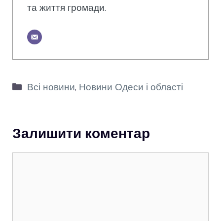
та життя громади.
Категорії
Всі новини
,
Новини Одеси і області
Залишити коментар
Коментар