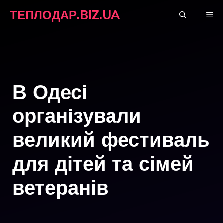
Перейти
ТЕПЛОДАР.BIZ.UA
М
до
вмісту
В Одесі
організували
великий фестиваль
для дітей та сімей
ветеранів