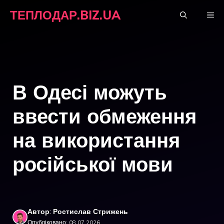
Перейти
ТЕПЛОДАР.BIZ.UA
М
до
вмісту
В Одесі можуть
ввести обмеження
на використання
російської мови
Автор: Ростислав Стрижень
Опубліковано: 08.07.2026