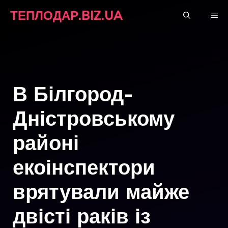
Перейти
ТЕПЛОДАР.BIZ.UA
М
до
вмісту
В Білгород-
Дністровському
районі
екоінспектори
врятували майже
двісті раків із