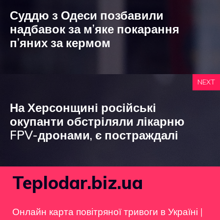
Суддю з Одеси позбавили
надбавок за м’яке покарання
п’яних за кермом
NEXT
На Херсонщині російські
окупанти обстріляли лікарню
FPV-дронами, є постраждалі
Teplodar.biz.ua
Онлайн карта повітряної тривоги в Україні
|