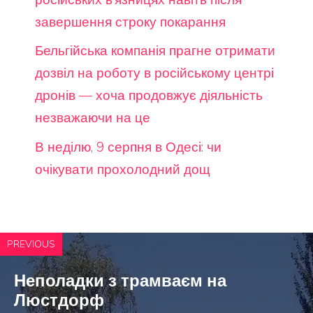
завершення строку покарання
Бельгійська компанія прагне отримати
дозвіл на роботу в російському центрі
дронів — хоча продовжує діяльність
незважаючи на це
В неділю, 9 серпня в Одесі: чи
очікувати прохолодний дощ
PREVIOUS
Неполадки з трамваєм на
Люстдорф