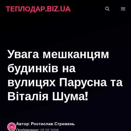
Перейти
ТЕПЛОДАР.BIZ.UA
М
до
вмісту
Увага мешканцям
будинків на
вулицях Парусна та
Віталія Шума!
Автор: Ростислав Стрижень
Опубліковано: 07.07.2026