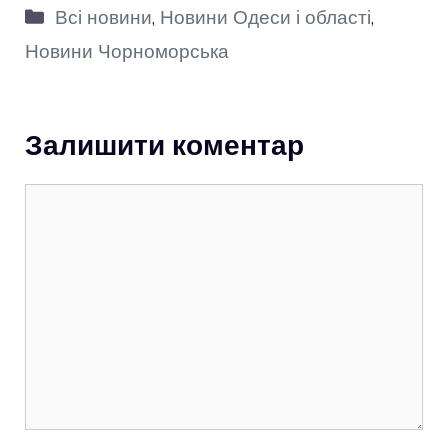
Категорії
Всі новини
,
Новини Одеси і області
,
Новини Чорноморська
Залишити коментар
Коментар