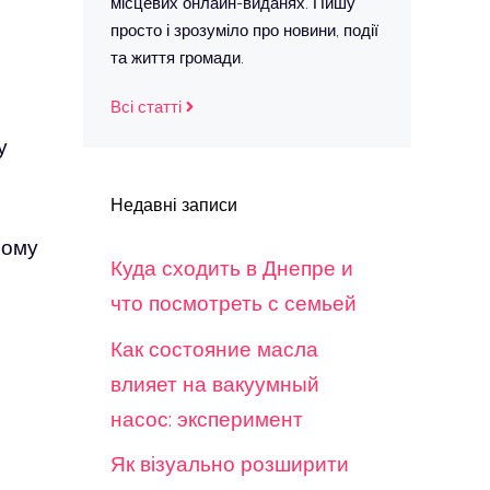
місцевих онлайн-виданях. Пишу
просто і зрозуміло про новини, події
та життя громади.
Всі статті
у
Недавні записи
ному
Куда сходить в Днепре и
что посмотреть с семьей
Как состояние масла
влияет на вакуумный
насос: эксперимент
Як візуально розширити