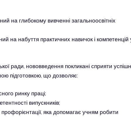
ий на глибокому вивченні загальноосвітніх
ий на набуття практичних навичок і компетенцій 
ької ради, нововведення покликані сприяти успіш
ою підготовкою, що дозволяє:
ного ринку праці;
тентності випускників;
профорієнтації, яка допомагає учням робити