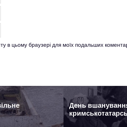
айту в цьому браузері для моїх подальших коментар
вільне
День вшануванн
кримськотатарсь