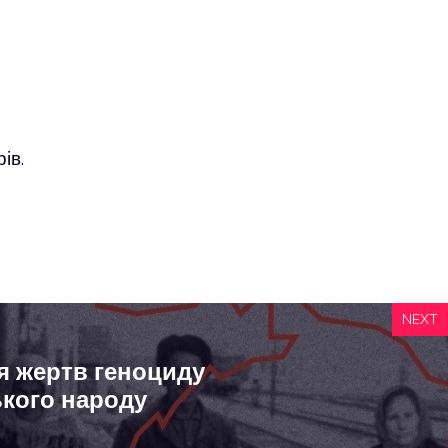
ів.
NEXT
я жертв геноциду
кого народу