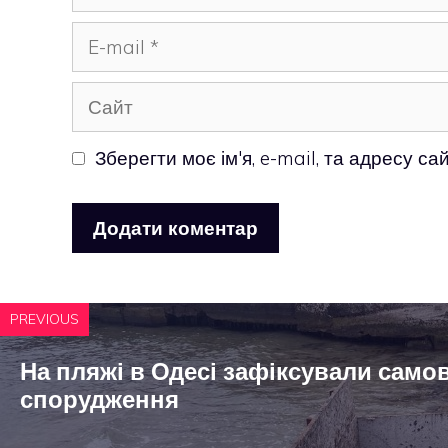
E-
mail
Сайт
Зберегти моє ім'я, e-mail, та адресу с
PREVIOUS
На пляжі в Одесі зафіксували само
спорудження