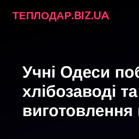
Перейти
ТЕПЛОДАР.BIZ.UA
до
вмісту
Учні Одеси по
хлібозаводі та
виготовлення 