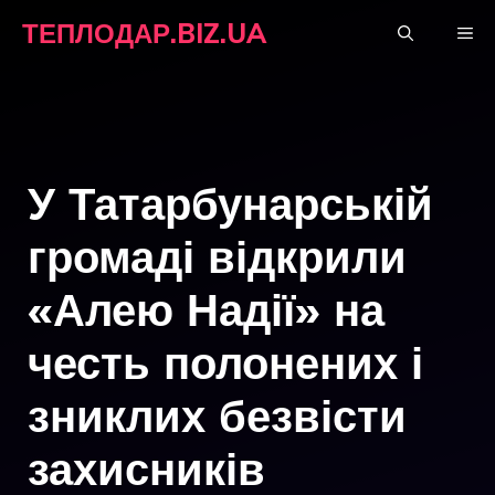
Перейти
ТЕПЛОДАР.BIZ.UA
М
до
вмісту
У Татарбунарській
громаді відкрили
«Алею Надії» на
честь полонених і
зниклих безвісти
захисників