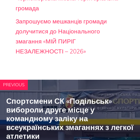
громада
Запрошуємо мешканців громади
долучитися до Національного
змагання «МІЙ ПИРІГ
НЕЗАЛЕЖНОСТІ – 2026»
PREVIOUS
Спортсмени СК «Подільськ»
вибороли друге місце у
командному заліку на
всеукраїнських змаганнях з легкої
атлетики