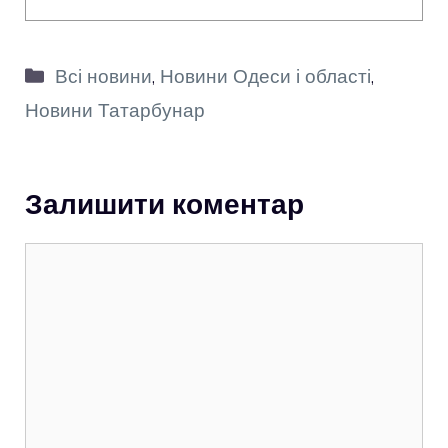
Категорії
Всі новини
,
Новини Одеси і області
,
Новини Татарбунар
Залишити коментар
Коментар