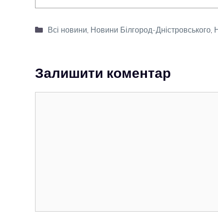
Категорії
Всі новини
,
Новини Білгород-Дністровського
,
Н
Залишити коментар
Коментар