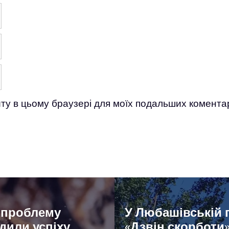
айту в цьому браузері для моїх подальших коментар
и проблему
У Любашівській 
дили успіху
«Дзвін скорботи