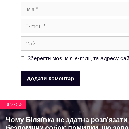
Ім’я
E-
mail
Сайт
Зберегти моє ім'я, e-mail, та адресу с
PREVIOUS
Чому Біляївка не здатна розв’язат
бездомних собак: помилки, що зава