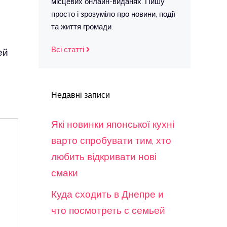
місцевих онлайн-виданях. Пишу
просто і зрозуміло про новини, події
та життя громади.
Всі статті
ей
Недавні записи
Які новинки японської кухні
варто спробувати тим, хто
любить відкривати нові
смаки
Куда сходить в Днепре и
что посмотреть с семьей