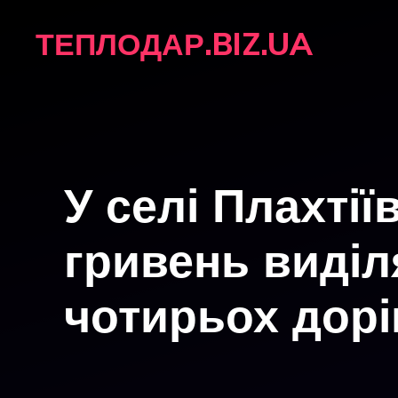
Перейти
ТЕПЛОДАР.BIZ.UA
до
вмісту
У селі Плахтії
гривень виділ
чотирьох дорі