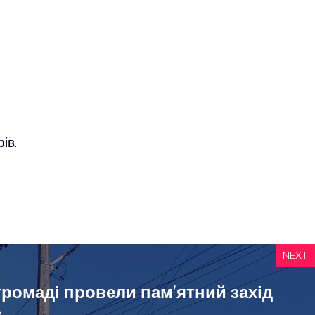
ів.
NEXT
громаді провели пам’ятний захід
»