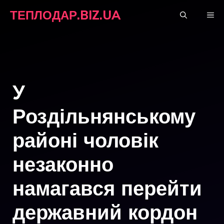
Перейти
ТЕПЛОДАР.BIZ.UA
М
до
вмісту
У
Роздільнянському
районі чоловік
незаконно
намагався перейти
державний кордон