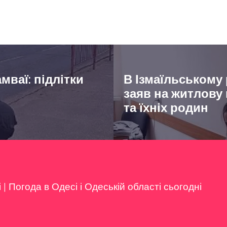
мваї: підлітки
В Ізмаїльському
заяв на житлову
та їхніх родин
і
|
Погода в Одесі і Одеській області сьогодні