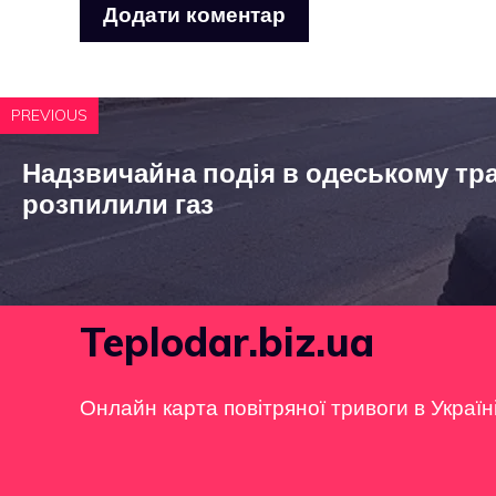
PREVIOUS
Надзвичайна подія в одеському тра
розпилили газ
Teplodar.biz.ua
Онлайн карта повітряної тривоги в Україн