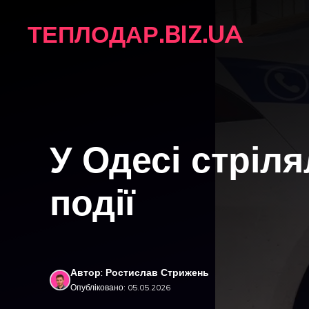
Перейти
ТЕПЛОДАР.BIZ.UA
до
вмісту
У Одесі стріля
події
Автор: Ростислав Стрижень
Опубліковано: 05.05.2026