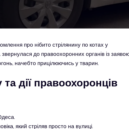
домлення про нібито стрілянину по котах у
 звернулася до правоохоронних органів із заявою
огонь, начебто прицілюючись у тварин.
 та дії правоохоронців
Одеса.
віка, який стріляв просто на вулиці.