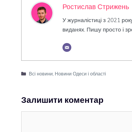
Ростислав Стрижень
У журналістиці з 2021 рок
виданях. Пишу просто і зр
Категорії
Всі новини
,
Новини Одеси і області
Залишити коментар
Коментар