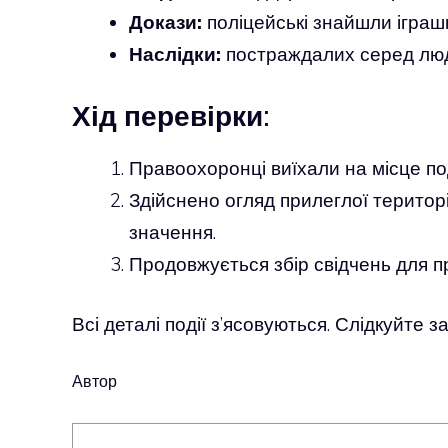
Докази:
поліцейські знайшли іграшк
Наслідки:
постраждалих серед люде
Хід перевірки:
Правоохоронці виїхали на місце под
Здійснено огляд прилеглої територ
значення.
Продовжується збір свідчень для пр
Всі деталі події з’ясовуються. Слідкуйте
Автор