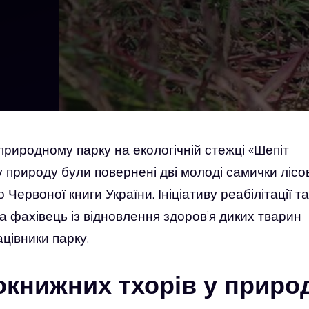
риродному парку на екологічній стежці «Шепіт
у природу були повернені дві молоді самички лісо
 Червоної книги України. Ініціативу реабілітації та
а фахівець із відновлення здоров’я диких тварин
цівники парку.
книжних тхорів у приро