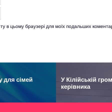
айту в цьому браузері для моїх подальших коментар
 для сімей
У Кілійській гро
керівника