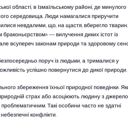
ської області, в Ізмаїльському районі, де минулого
ного середовища. Люди намагалися приручити
вилися невдалими, що, на щастя, вберегло тварин.
м браконьєрством» — вилучення диких істот із
 але всупереч законам природи та здоровому сенс
безпосередньо поруч із людьми, а трималися у
ожливість успішно повернутися до дикої природи.
ельного збереження їхньої природної поведінки. Я
природній страх або асоціюють людину з джерел
ай проблематичним. Такі особини часто не здатні
 небезпечні конфлікти.