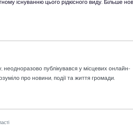
тному існуванню цього рідкісного виду. Більше но
у, неодноразово публікувався у місцевих онлайн-
озуміло про новини, події та життя громади.
ласті