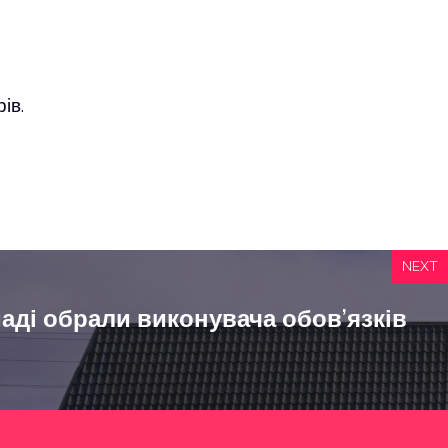
ів.
NEXT
маді обрали виконувача обов’язків