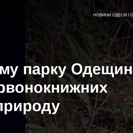
НОВИНИ ОДЕСИ І 
ому парку Одещи
ервонокнижних
 природу