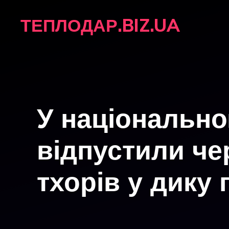
Перейти
ТЕПЛОДАР.BIZ.UA
до
вмісту
У національн
відпустили ч
тхорів у дику