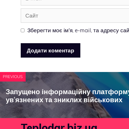
mail
Сайт
Зберегти моє ім'я, e-mail, та адресу с
PREVIOUS
Запущено інформаційну платформу
ув’язнених та зниклих військових
Teplodar.biz.ua