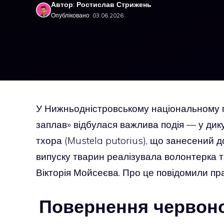
Автор: Ростислав Стрижень
Опубліковано: 03.06.2026
У Нижньодністровському національному п
заплав» відбулася важлива подія — у дик
тхора (Mustela putorius), що занесений до
випуску тварин реалізувала волонтерка т
Вікторія Мойсеєва. Про це повідомили пра
Повернення червоно