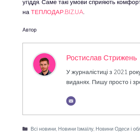
угіддя. Саме такі умови сприяють комфор
на
ТЕПЛОДАР.BIZ.UA
.
Автор
Ростислав Стрижень
У журналістиці з 2021 рок
виданях. Пишу просто і зр
Категорії
Всі новини
,
Новини Ізмаїлу
,
Новини Одеси і об