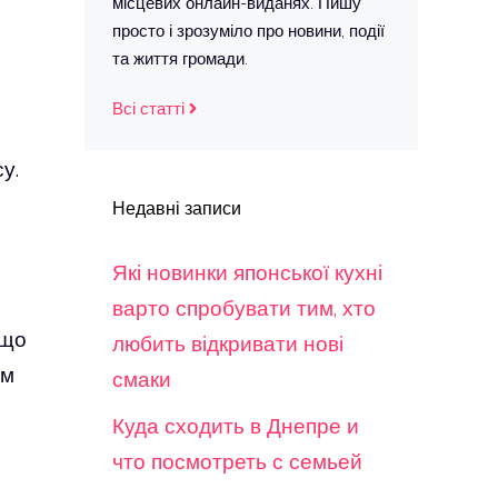
місцевих онлайн-виданях. Пишу
просто і зрозуміло про новини, події
та життя громади.
Всі статті
у.
Недавні записи
Які новинки японської кухні
варто спробувати тим, хто
кщо
любить відкривати нові
ом
смаки
Куда сходить в Днепре и
что посмотреть с семьей