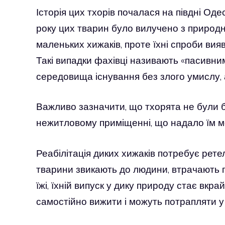
Історія цих тхорів почалася на півдні Оде
року цих тварин було вилучено з природ
маленьких хижаків, проте їхні спроби вия
Такі випадки фахівці називають «пасивни
середовища існування без злого умислу,
Важливо зазначити, що тхорята не були 
нежитловому приміщенні, що надало їм м
Реабілітація диких хижаків потребує рет
тварини звикають до людини, втрачають 
їжі, їхній випуск у дику природу стає вкр
самостійно вижити і можуть потрапляти у