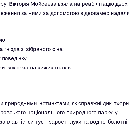
ру, Вікторія Мойсеєва взяла на реабілітацію двох
реження за ними за допомогою відеокамер надал
ою;
гнізда зі зібраного сіна;
 поведінку;
и, зокрема на хижих птахів;
ми природними інстинктами, як справжні дикі тхори
тровського національного природного парку, у
аплавні ліси, густі зарості, луки та водно-болотні