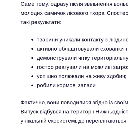
Саме тому, одразу після звільнення вольє
молодих самичок лісового тхора. Спосте
такі результати:
тварини уникали контакту з людин
активно облаштовували схованки та 
демонстрували чітку територіальну
гостро реагували на можливі загроз
успішно полювали на живу здобич;
робили кормові запаси.
Фактично, вони поводилися згідно із свої
Випуск відбувся на території Нижньодніс
унікальній екосистемі, де переплітаються з