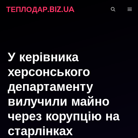
Перейти
ТЕПЛОДАР.BIZ.UA
М
до
вмісту
У керівника
херсонського
департаменту
вилучили майно
через корупцію на
старлінках