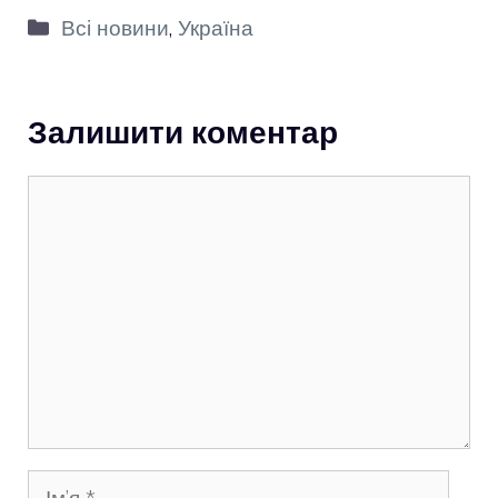
Категорії
Всі новини
,
Україна
Залишити коментар
Коментар
Ім’я