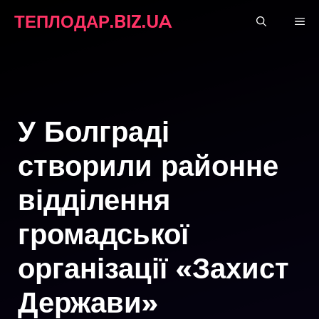
Перейти
ТЕПЛОДАР.BIZ.UA
М
до
вмісту
У Болграді
створили районне
відділення
громадської
організації «Захист
Держави»