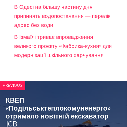
В Одесі на більшу частину дня
припинять водопостачання — перелік
адрес без води
В Ізмаїлі триває впровадження
великого проєкту «Фабрика-кухня» для
модернізації шкільного харчування
PREVIOUS
КВЕП
«Подільськтеплокомуненерго»
отримало новітній екскаватор
JCB